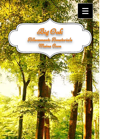
Big Oak
Allevamento Amatoriale
Maine Coon