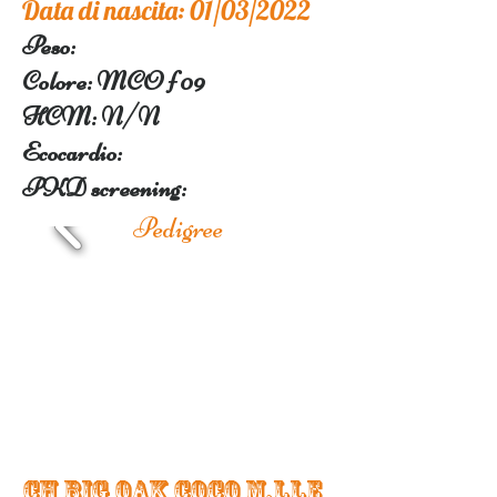
Data di nascita: 01/03/2022
Peso:
Colore: MCO f 09
H
CM: N/N
Ecocardio:
PKD screening:
Pedigree
CH BiG OAK COCO M.LLE