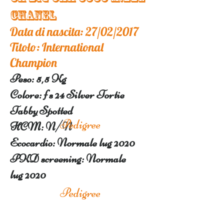
CHANEL
Data di nascita: 27/02/2017
Titolo: International
Champion
Peso: 5,5 Kg
Colore: f s 24 Silver Tortie
Tabby Spotted
Pedigree
H
CM: N/N
Ecocardio: Normale
lug 2020
PKD screening: Normale
lug
2020
Pedigree