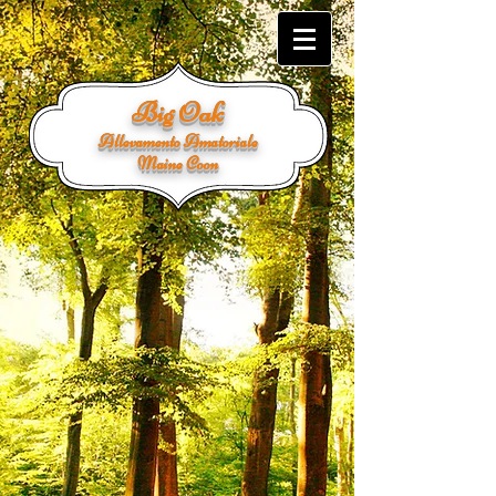
Big Oak
Allevamento Amatoriale
Maine Coon