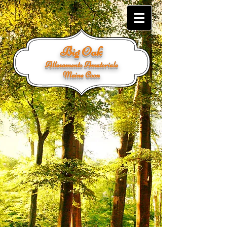
Big Oak
Allevamento Amatoriale
Maine Coon