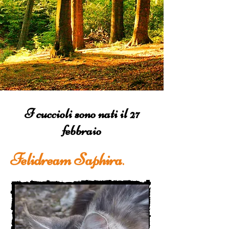
I cuccioli sono nati il 27
febbraio
Felidream Saphira
.