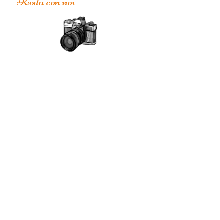
Resta con noi
Riservato: il cucciolo non è
più disponibile.
In valutazione: il cucciolo è
in valutazione da noi o da
qualche altra persona,
potrebbe tornare disponibile.
Disponibile: il cucciolo è
disponibile.