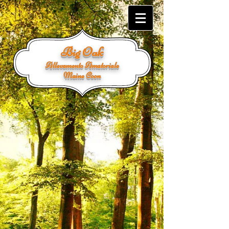
Big Oak
Allevamento Amatoriale
Maine Coon