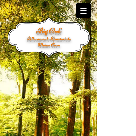
Big Oak
Allevamento Amatoriale
Maine Coon