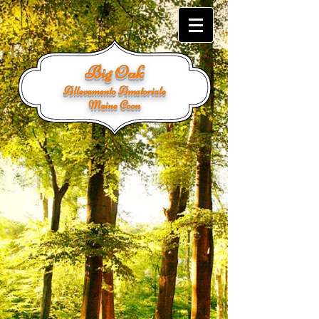
Big Oak
Allevamento Amatoriale
Maine Coon