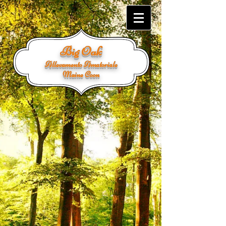
Big Oak
Allevamento Amatoriale
Maine Coon