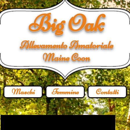
Big Oak
Allevamento Amatoriale
Maine Coon
Maschi
Femmine
Contatti