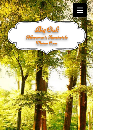
Big Oak
Allevamento Amatoriale
Maine Coon