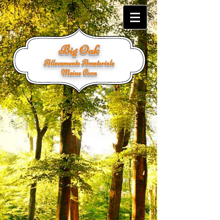
Big Oak
Allevamento Amatoriale
Maine Coon