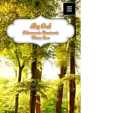
Big Oak
Allevamento Amatoriale
Maine Coon