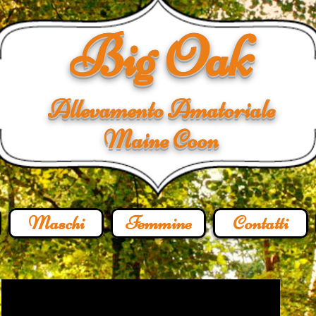
Big Oak
Allevamento Amatoriale
Maine Coon
Maschi
Femmine
Contatti