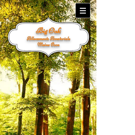
Big Oak
Allevamento Amatoriale
Maine Coon