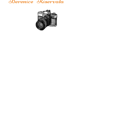
Berenice Riservata
Riservato: il cucciolo non è
più disponibile.
In valutazione: il cucciolo è
in valutazione da noi o da
qualche altra persona,
potrebbe tornare disponibile.
Disponibile: il cucciolo è
disponibile per l'affido.