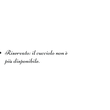
Riservato: il cucciolo non è
più disponibile.
In valutazione: il cucciolo è
in valutazione da noi o da un
allevamento potrebbe tornare
disponibile.
Disponibile: il cucciolo è
disponibile per l'adozione.