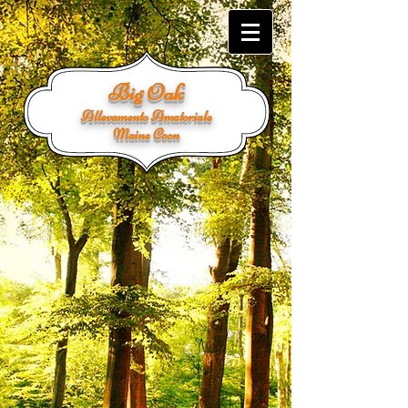
Big Oak
Allevamento Amatoriale
Maine Coon