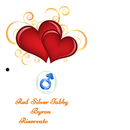
Red Silver Tabby
Byron
Riservato