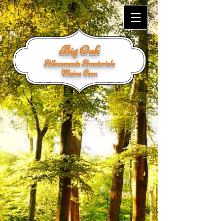
Big Oak
Allevamento Amatoriale
Maine Coon