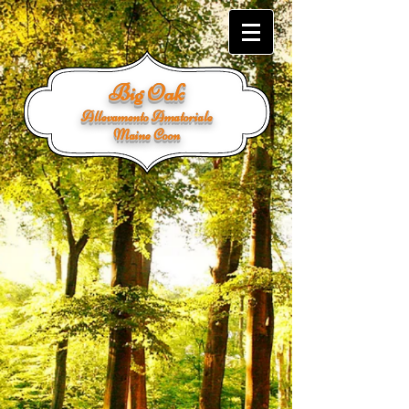
Big Oak
Allevamento Amatoriale
Maine Coon