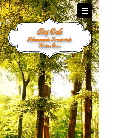
Big Oak
Allevamento Amatoriale
Maine Coon