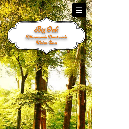
Big Oak
Allevamento Amatoriale
Maine Coon